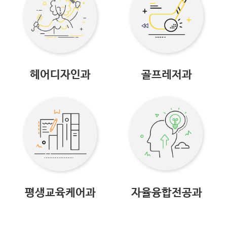
헤어디자인과
골프레저과
평생교육케어과
자율융합전공과