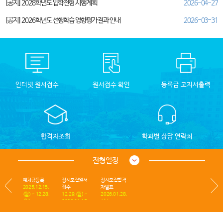
[공지] 2028학년도 입학전형 시행계획
2026-04-27
[공지] 2026학년도 선행학습 영향평가 결과 안내
2026-03-31
인터넷 원서접수
원서접수 확인
등록금 고지서출력
합격자조회
학과별 상담 연락처
전형일정
예치금등록
정시모집원서
정시모집합격
2025.12.15.
접수
자발표
(월) ~ 12.28.
12.29.(월) ~
2026.01.28.
(일)
2026.01.15.
(수)
(목)