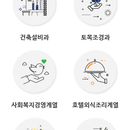
건축설비과
토목조경과
사회복지경영계열
호텔외식조리계열