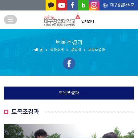
본문 바로가기
대구공업대학교
토목조경과
홈
학과소개
공학계
토목조경과
토목조경과
토목조경과