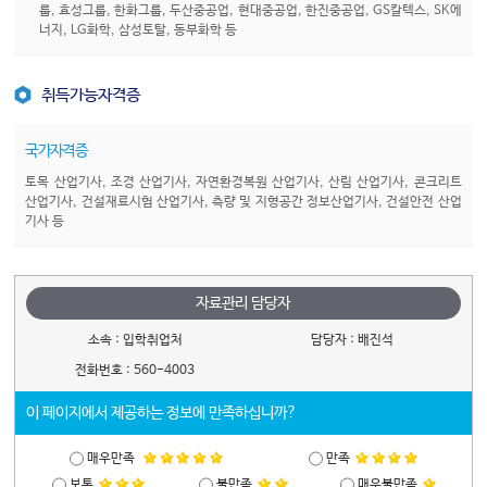
룹, 효성그룹, 한화그룹, 두산중공업, 현대중공업, 한진중공업, GS칼텍스, SK에
너지, LG화학, 삼성토탈, 동부화학 등
취득가능자격증
국가자격증
토목 산업기사, 조경 산업기사, 자연환경복원 산업기사, 산림 산업기사, 콘크리트
산업기사, 건설재료시험 산업기사, 측량 및 지형공간 정보산업기사, 건설안전 산업
기사 등
자료관리 담당자
소속 :
입학취업처
담당자 :
배진석
전화번호 :
560-4003
이 페이지에서 제공하는 정보에 만족하십니까?
매우만족
만족
보통
불만족
매우불만족