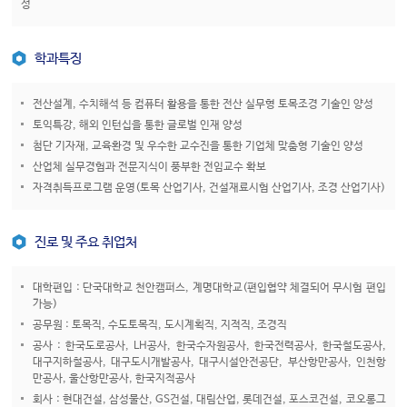
성
학과특징
전산설계, 수치해석 등 컴퓨터 활용을 통한 전산 실무형 토목조경 기술인 양성
토익특강, 해외 인턴십을 통한 글로벌 인재 양성
첨단 기자재, 교육환경 및 우수한 교수진을 통한 기업체 맞춤형 기술인 양성
산업체 실무경험과 전문지식이 풍부한 전임교수 확보
자격취득프로그램 운영(토목 산업기사, 건설재료시험 산업기사, 조경 산업기사)
진로 및 주요 취업처
대학편입 : 단국대학교 천안캠퍼스, 계명대학교(편입협약 체결되어 무시험 편입
가능)
공무원 : 토목직, 수도토목직, 도시계획직, 지적직, 조경직
공사 : 한국도로공사, LH공사, 한국수자원공사, 한국전력공사, 한국철도공사,
대구지하철공사, 대구도시개발공사, 대구시설안전공단, 부산항만공사, 인천항
만공사, 울산항만공사, 한국지적공사
회사 : 현대건설, 삼성물산, GS건설, 대림산업, 롯데건설, 포스코건설, 코오롱그